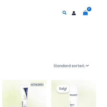
Søk
Salg!