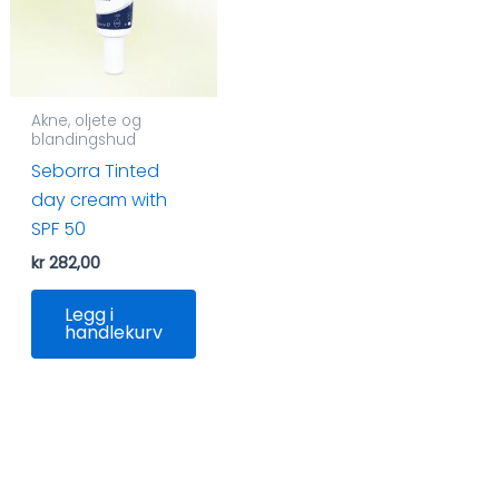
Akne, oljete og
blandingshud
Seborra Tinted
day cream with
SPF 50
kr
282,00
Legg i
handlekurv