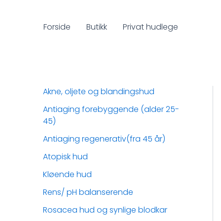
Hopp
rett
Forside
Butikk
Privat hudlege
til
innholdet
Akne, oljete og blandingshud
Antiaging forebyggende (alder 25-
45)
Antiaging regenerativ(fra 45 år)
Atopisk hud
Kløende hud
Rens/ pH balanserende
Rosacea hud og synlige blodkar