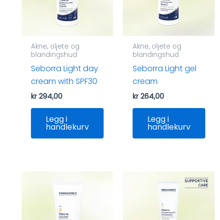
Akne, oljete og
Akne, oljete og
blandingshud
blandingshud
Seborra Light day
Seborra Light gel
cream with SPF30
cream
kr
294,00
kr
264,00
Legg i
Legg i
handlekurv
handlekurv