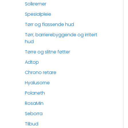
Solkremer
Spesialpleie
Tørr og flassende hud
Tørr, barrierebyggende og irritert
hud
Tørre og slitne føtter
Adtop
Chrono retare
Hyalusome
Polaneth
RosaMin
Seborra
Tilbud