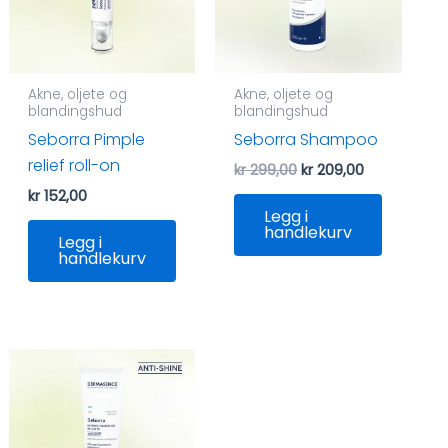
Akne, oljete og
Akne, oljete og
blandingshud
blandingshud
Seborra Pimple
Seborra Shampoo
relief roll-on
Opprinnelig
Nåværend
kr
299,00
kr
209,00
pris
pris
kr
152,00
var:
er:
Legg i
kr 299,00.
kr 209,00.
handlekurv
Legg i
handlekurv