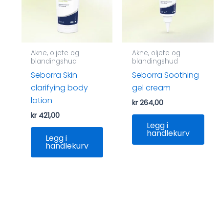
Akne, oljete og
Akne, oljete og
blandingshud
blandingshud
Seborra Skin
Seborra Soothing
clarifying body
gel cream
lotion
kr
264,00
kr
421,00
Legg i
handlekurv
Legg i
handlekurv