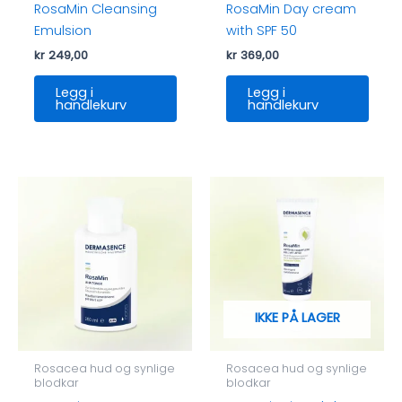
RosaMin Cleansing
RosaMin Day cream
Emulsion
with SPF 50
kr
249,00
kr
369,00
Legg i
Legg i
handlekurv
handlekurv
IKKE PÅ LAGER
Rosacea hud og synlige
Rosacea hud og synlige
blodkar
blodkar