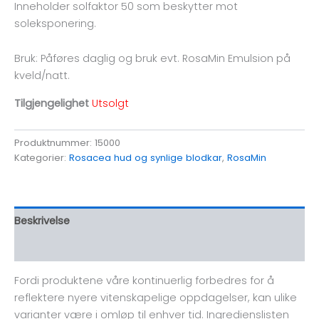
Inneholder solfaktor 50 som beskytter mot
soleksponering.
Bruk: Påføres daglig og bruk evt. RosaMin Emulsion på
kveld/natt.
Tilgjengelighet
Utsolgt
Produktnummer:
15000
Kategorier:
Rosacea hud og synlige blodkar
,
RosaMin
Beskrivelse
Omtaler (0)
Fordi produktene våre kontinuerlig forbedres for å
reflektere nyere vitenskapelige oppdagelser, kan ulike
varianter være i omløp til enhver tid. Ingredienslisten