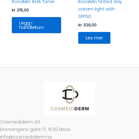
RosaMin AHA Toner
RosaMin Tinted day
cream light with
kr
215,00
SPF50
Legg i
kr
329,00
handlekurv
Les mer
Cosmediderm AS
Dronningens gate 17, 1530 Moss
info@cosmediderm.no