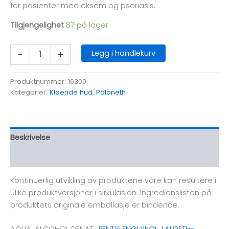
for pasienter med eksem og psoriasis.
Tilgjengelighet
87 på lager
Polaneth
Legg i handlekurv
-
+
Liquid
antall
Produktnummer:
16300
Kategorier:
Kløende hud
,
Polaneth
Beskrivelse
Omtaler (0)
Kontinuerlig utvikling av produktene våre kan resultere i
ulike produktversjoner i sirkulasjon. Ingredienslisten på
produktets originale emballasje er bindende.