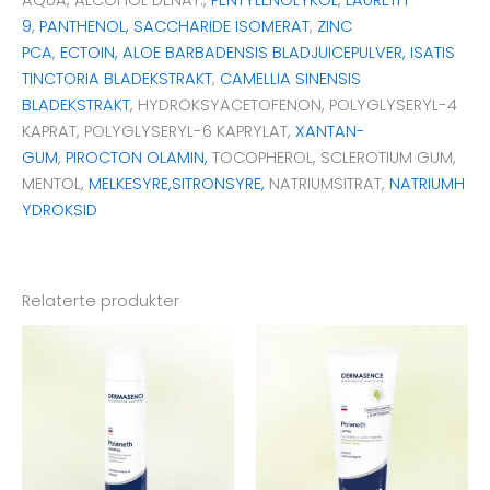
AQUA, ALCOHOL DENAT.,
PENTYLENGLYKOL
,
LAURETH-
9
,
PANTHENOL,
SACCHARIDE ISOMERAT
,
ZINC
PCA
,
ECTOIN,
ALOE BARBADENSIS BLADJUICEPULVER,
ISATIS
TINCTORIA BLADEKSTRAKT
,
CAMELLIA SINENSIS
BLADEKSTRAKT
, HYDROKSYACETOFENON, POLYGLYSERYL-4
KAPRAT, POLYGLYSERYL-6 KAPRYLAT,
XANTAN-
GUM
,
PIROCTON OLAMIN,
TOCOPHEROL, SCLEROTIUM GUM,
MENTOL,
MELKESYRE,
SITRONSYRE,
NATRIUMSITRAT,
NATRIUMH
YDROKSID
Relaterte produkter