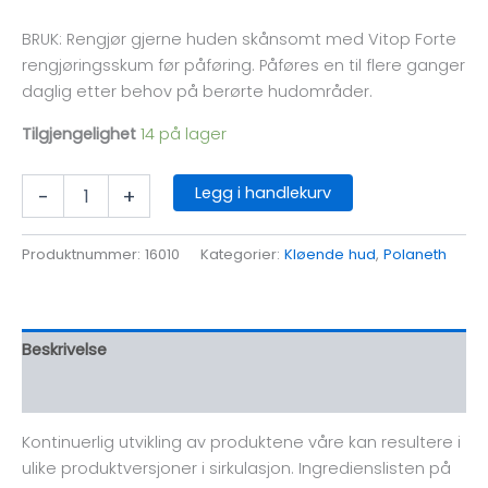
BRUK: Rengjør gjerne huden skånsomt med Vitop Forte
rengjøringsskum før påføring. Påføres en til flere ganger
daglig etter behov på berørte hudområder.
Tilgjengelighet
14 på lager
Polaneth
Legg i handlekurv
-
+
Lotion
antall
Produktnummer:
16010
Kategorier:
Kløende hud
,
Polaneth
Beskrivelse
Omtaler (0)
Kontinuerlig utvikling av produktene våre kan resultere i
ulike produktversjoner i sirkulasjon. Ingredienslisten på