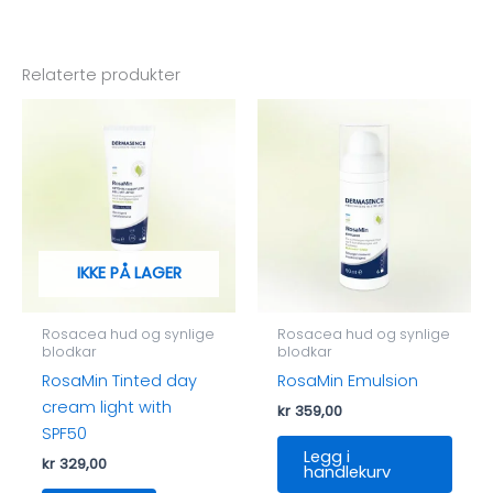
Relaterte produkter
IKKE PÅ LAGER
Rosacea hud og synlige
Rosacea hud og synlige
blodkar
blodkar
RosaMin Tinted day
RosaMin Emulsion
cream light with
kr
359,00
SPF50
Legg i
kr
329,00
handlekurv