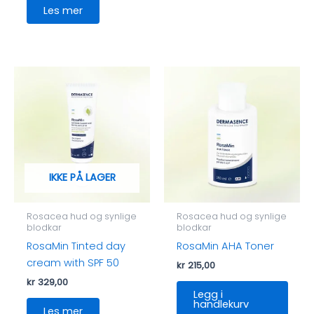
Les mer
IKKE PÅ LAGER
Rosacea hud og synlige
Rosacea hud og synlige
blodkar
blodkar
RosaMin Tinted day
RosaMin AHA Toner
cream with SPF 50
kr
215,00
kr
329,00
Legg i
handlekurv
Les mer