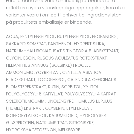
Fordi produktene våre kontinuerlig forbedres for å
reflektere nyere vitenskapelige oppdagelser, kan ulike
varianter være i omløp til enhver tid. Ingredienslisten
på produktets emballasje er bindende.
AQUA, PENTYLENGLYKOL, BUTYLENGLYKOL, PROPANDIOL,
SAKKARIDISOMERAT, PANTHENOL, HYDRERT SILIKA,
NATRIUMHYALURONAT, ISATIS TINCTORIA BLADEKSTRAKT,
GLYCIN, ESCIN, RUSCUS ACULEATUS ROTEKSTRAKT,
HELIANTHUS ANNUUS (SOLSIKKE) FRØOLJE,
AMMONIUMGLYCYRRHIZAT, CENTELLA ASIATICA
BLADEKSTRAKT, TOCOPHEROL, CALENDULA OFFICINALIS
BLOMSTEREKSTRAKT, RUTIN, SORBITOL, XYLITOL,
POLYGLYCERYL-6 KAPIYLLAT, POLYGLYSERYL-4 KAPRAT,
SCLEROTIUMGUMMI, LINOLENSYRE, HUMULUS LUPULUS
(HUMLE) EKSTRAKT, GLYSERIN, ETYLFERULAT,
ISOPROPYLALKOHOL, KALIUMKLORID, HYDROLYSERT
GJÆRPROTEIN, NATRIUMSITRAT, SITRONSYRE,
HYDROKSYACETOFENON, MELKESYRE.