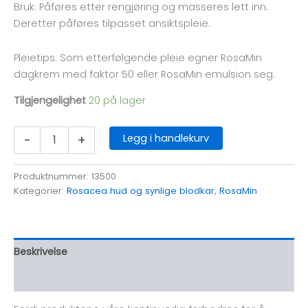
Bruk: Påføres etter rengjøring og masseres lett inn.
Deretter påføres tilpasset ansiktspleie.
Pleietips: Som etterfølgende pleie egner RosaMin
dagkrem med faktor 50 eller RosaMin emulsion seg.
Tilgjengelighet
20 på lager
RosaMin
Legg i handlekurv
-
+
Intensively
soothing
serum
Produktnummer:
13500
antall
Kategorier:
Rosacea hud og synlige blodkar
,
RosaMin
Beskrivelse
Omtaler (0)